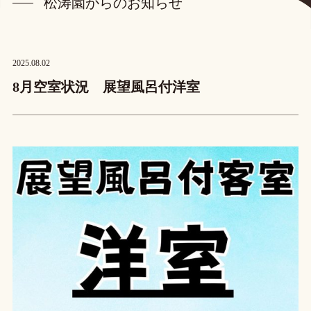
松涛園からのお知らせ
松涛園からのお知らせ
プライバシーポリシー
2025.08.02
宿泊プラン・ご予約
8月空室状況 展望風呂付洋室
ご予約確認・キャンセル
お電話でのお問い合わせ
0859-22-3107
TEL.
(受付時間 9:00~17:00)