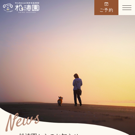
ご予約
TOP
お料理
温泉
お部屋
館内施設
周辺観光
News
アクセス
愛犬宿泊同意書