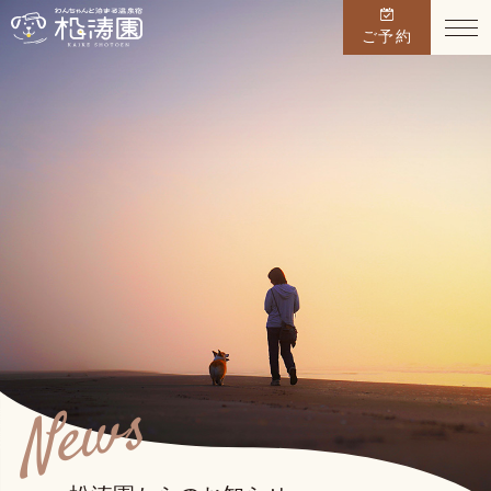
ご予約
TOP
お料理
温泉
お部屋
館内施設
周辺観光
News
アクセス
愛犬宿泊同意書