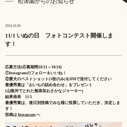
松涛園からのお知らせ
松涛園からのお知らせ
プライバシーポリシー
2024.10.20
宿泊プラン・ご予約
11/1 いぬの日 フォトコンテスト開催しま
す！
ご予約確認・キャンセル
応募方法(応募期間10/21～10/24)
お電話でのお問い合わせ
①Instagramのフォロー＆いいね！
0859-22-3107
TEL.
②愛犬のベストショット(1枚のみ)をDMで送付してください
(受付時間 9:00~17:00)
最優秀賞は「おいちの詰め合わせ」をプレゼント
(山陰沖でとれた無添加おさかなジャーキー)
結果発表 11/1
最優秀賞は、後日別投稿でみな様に投票していただき、決定しま
す！
投稿は
Instagram
へ