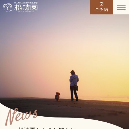
ご予約
TOP
お料理
温泉
お部屋
館内施設
周辺観光
News
アクセス
愛犬宿泊同意書